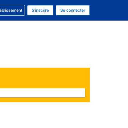
 concernant votre réservation
tablissement
S'inscrire
Se connecter
actuelle est celle-ci : Dollar américain.
e langue actuelle est celle-ci : Français.