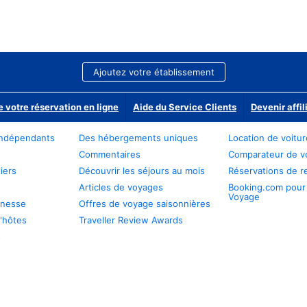
Ajoutez votre établissement
e votre réservation en ligne
Aide du Service Clients
Devenir affil
ndépendants
Des hébergements uniques
Location de voitu
Commentaires
Comparateur de v
iers
Découvrir les séjours au mois
Réservations de r
Articles de voyages
Booking.com pour
Voyage
unesse
Offres de voyage saisonnières
'hôtes
Traveller Review Awards
s