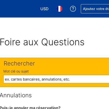
USD
Obtenez de l'aide
Ajoutez votre é
Choisissez votre devise. Votre devise 
Choisissez votre langue. Votr
Foire aux Questions
Rechercher
Mot clé ou sujet
Annulations
Puis-je annuler ma réservation?