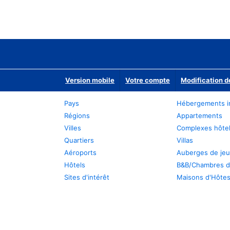
Version mobile
Votre compte
Modification d
Pays
Hébergements i
Régions
Appartements
Villes
Complexes hôtel
Quartiers
Villas
Aéroports
Auberges de je
Hôtels
B&B/Chambres d
Sites d'intérêt
Maisons d'Hôte