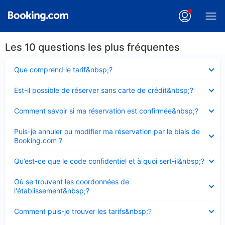
Les 10 questions les plus fréquentes
Élément
Que comprend le tarif&nbsp;?
fermé
Élément
Est-il possible de réserver sans carte de crédit&nbsp;?
fermé
Élément
Comment savoir si ma réservation est confirmée&nbsp;?
fermé
Élément
Puis-je annuler ou modifier ma réservation par le biais de
fermé
Booking.com ?
Élément
Qu’est-ce que le code confidentiel et à quoi sert-il&nbsp;?
fermé
Élément
Où se trouvent les coordonnées de
fermé
l'établissement&nbsp;?
Élément
Comment puis-je trouver les tarifs&nbsp;?
fermé