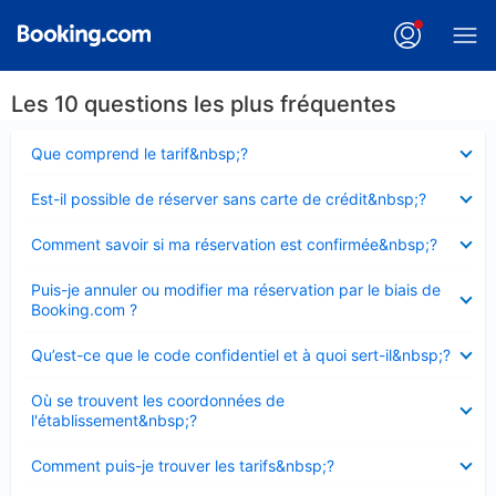
Les 10 questions les plus fréquentes
Élément
Que comprend le tarif&nbsp;?
fermé
Élément
Est-il possible de réserver sans carte de crédit&nbsp;?
fermé
Élément
Comment savoir si ma réservation est confirmée&nbsp;?
fermé
Élément
Puis-je annuler ou modifier ma réservation par le biais de
fermé
Booking.com ?
Élément
Qu’est-ce que le code confidentiel et à quoi sert-il&nbsp;?
fermé
Élément
Où se trouvent les coordonnées de
fermé
l'établissement&nbsp;?
Élément
Comment puis-je trouver les tarifs&nbsp;?
fermé