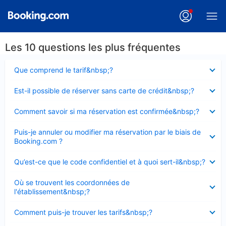
Les 10 questions les plus fréquentes
Élément
Que comprend le tarif&nbsp;?
fermé
Élément
Est-il possible de réserver sans carte de crédit&nbsp;?
fermé
Élément
Comment savoir si ma réservation est confirmée&nbsp;?
fermé
Élément
Puis-je annuler ou modifier ma réservation par le biais de
fermé
Booking.com ?
Élément
Qu’est-ce que le code confidentiel et à quoi sert-il&nbsp;?
fermé
Élément
Où se trouvent les coordonnées de
fermé
l'établissement&nbsp;?
Élément
Comment puis-je trouver les tarifs&nbsp;?
fermé