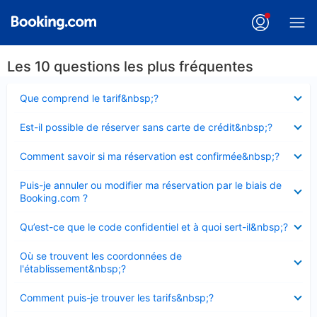
Les 10 questions les plus fréquentes
Élément
Que comprend le tarif&nbsp;?
fermé
Élément
Est-il possible de réserver sans carte de crédit&nbsp;?
fermé
Élément
Comment savoir si ma réservation est confirmée&nbsp;?
fermé
Élément
Puis-je annuler ou modifier ma réservation par le biais de
fermé
Booking.com ?
Élément
Qu’est-ce que le code confidentiel et à quoi sert-il&nbsp;?
fermé
Élément
Où se trouvent les coordonnées de
fermé
l'établissement&nbsp;?
Élément
Comment puis-je trouver les tarifs&nbsp;?
fermé