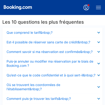
Les 10 questions les plus fréquentes
Élément
Que comprend le tarif&nbsp;?
fermé
Élément
Est-il possible de réserver sans carte de crédit&nbsp;?
fermé
Élément
Comment savoir si ma réservation est confirmée&nbsp;?
fermé
Élément
Puis-je annuler ou modifier ma réservation par le biais de
fermé
Booking.com ?
Élément
Qu’est-ce que le code confidentiel et à quoi sert-il&nbsp;?
fermé
Élément
Où se trouvent les coordonnées de
fermé
l'établissement&nbsp;?
Élément
Comment puis-je trouver les tarifs&nbsp;?
fermé