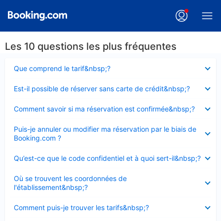
Les 10 questions les plus fréquentes
Élément
Que comprend le tarif&nbsp;?
fermé
Élément
Est-il possible de réserver sans carte de crédit&nbsp;?
fermé
Élément
Comment savoir si ma réservation est confirmée&nbsp;?
fermé
Élément
Puis-je annuler ou modifier ma réservation par le biais de
fermé
Booking.com ?
Élément
Qu’est-ce que le code confidentiel et à quoi sert-il&nbsp;?
fermé
Élément
Où se trouvent les coordonnées de
fermé
l'établissement&nbsp;?
Élément
Comment puis-je trouver les tarifs&nbsp;?
fermé