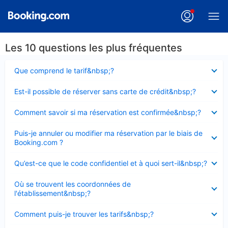
Les 10 questions les plus fréquentes
Élément
Que comprend le tarif&nbsp;?
fermé
Élément
Est-il possible de réserver sans carte de crédit&nbsp;?
fermé
Élément
Comment savoir si ma réservation est confirmée&nbsp;?
fermé
Élément
Puis-je annuler ou modifier ma réservation par le biais de
fermé
Booking.com ?
Élément
Qu’est-ce que le code confidentiel et à quoi sert-il&nbsp;?
fermé
Élément
Où se trouvent les coordonnées de
fermé
l'établissement&nbsp;?
Élément
Comment puis-je trouver les tarifs&nbsp;?
fermé