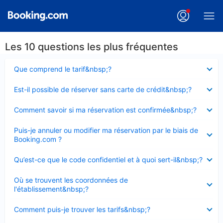
Les 10 questions les plus fréquentes
Élément
Que comprend le tarif&nbsp;?
fermé
Élément
Est-il possible de réserver sans carte de crédit&nbsp;?
fermé
Élément
Comment savoir si ma réservation est confirmée&nbsp;?
fermé
Élément
Puis-je annuler ou modifier ma réservation par le biais de
fermé
Booking.com ?
Élément
Qu’est-ce que le code confidentiel et à quoi sert-il&nbsp;?
fermé
Élément
Où se trouvent les coordonnées de
fermé
l'établissement&nbsp;?
Élément
Comment puis-je trouver les tarifs&nbsp;?
fermé