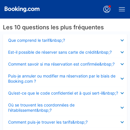
Les 10 questions les plus fréquentes
Élément
Que comprend le tarif&nbsp;?
fermé
Élément
Est-il possible de réserver sans carte de crédit&nbsp;?
fermé
Élément
Comment savoir si ma réservation est confirmée&nbsp;?
fermé
Élément
Puis-je annuler ou modifier ma réservation par le biais de
fermé
Booking.com ?
Élément
Qu’est-ce que le code confidentiel et à quoi sert-il&nbsp;?
fermé
Élément
Où se trouvent les coordonnées de
fermé
l'établissement&nbsp;?
Élément
Comment puis-je trouver les tarifs&nbsp;?
fermé