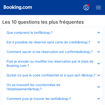
Les 10 questions les plus fréquentes
Élément
Que comprend le tarif&nbsp;?
fermé
Élément
Est-il possible de réserver sans carte de crédit&nbsp;?
fermé
Élément
Comment savoir si ma réservation est confirmée&nbsp;?
fermé
Élément
Puis-je annuler ou modifier ma réservation par le biais de
fermé
Booking.com ?
Élément
Qu’est-ce que le code confidentiel et à quoi sert-il&nbsp;?
fermé
Élément
Où se trouvent les coordonnées de
fermé
l'établissement&nbsp;?
Élément
Comment puis-je trouver les tarifs&nbsp;?
fermé