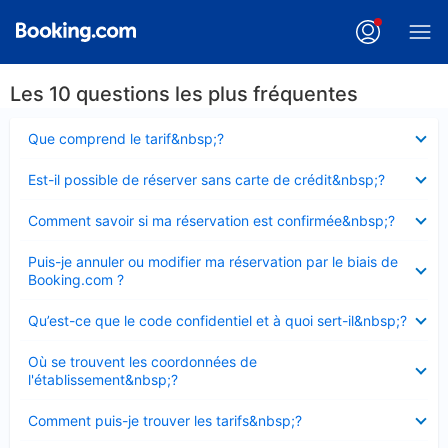
Les 10 questions les plus fréquentes
Élément
Que comprend le tarif&nbsp;?
fermé
Élément
Est-il possible de réserver sans carte de crédit&nbsp;?
fermé
Élément
Comment savoir si ma réservation est confirmée&nbsp;?
fermé
Élément
Puis-je annuler ou modifier ma réservation par le biais de
fermé
Booking.com ?
Élément
Qu’est-ce que le code confidentiel et à quoi sert-il&nbsp;?
fermé
Élément
Où se trouvent les coordonnées de
fermé
l'établissement&nbsp;?
Élément
Comment puis-je trouver les tarifs&nbsp;?
fermé