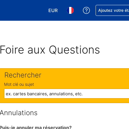
EUR
Obtenez de l'aide
Ajoutez votre é
Choisissez votre devise. Votre devise
Choisissez votre langue. Votr
Foire aux Questions
Rechercher
Mot clé ou sujet
Annulations
Puis-je annuler ma réservation?