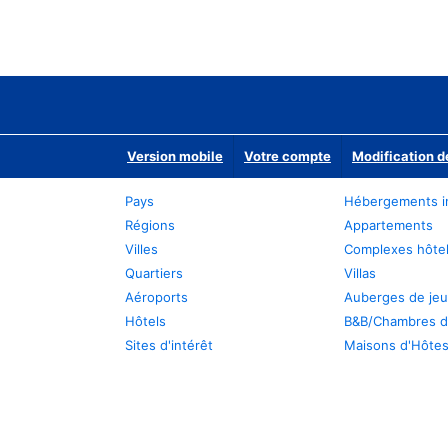
Version mobile
Votre compte
Modification d
Pays
Hébergements i
Régions
Appartements
Villes
Complexes hôtel
Quartiers
Villas
Aéroports
Auberges de je
Hôtels
B&B/Chambres d
Sites d'intérêt
Maisons d'Hôte