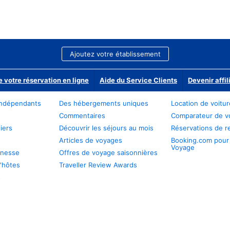
Ajoutez votre établissement
e votre réservation en ligne
Aide du Service Clients
Devenir affil
ndépendants
Des hébergements uniques
Location de voitu
Commentaires
Comparateur de v
iers
Découvrir les séjours au mois
Réservations de r
Articles de voyages
Booking.com pour
Voyage
unesse
Offres de voyage saisonnières
'hôtes
Traveller Review Awards
s