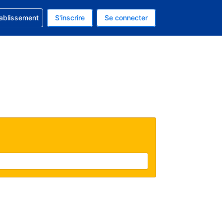
 concernant votre réservation
tablissement
S'inscrire
Se connecter
 actuelle est celle-ci : EUR.
e langue actuelle est celle-ci : Français.