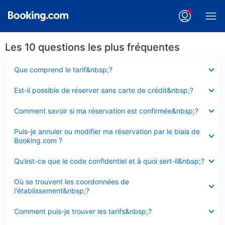
Les 10 questions les plus fréquentes
Élément
Que comprend le tarif&nbsp;?
fermé
Élément
Est-il possible de réserver sans carte de crédit&nbsp;?
fermé
Élément
Comment savoir si ma réservation est confirmée&nbsp;?
fermé
Élément
Puis-je annuler ou modifier ma réservation par le biais de
fermé
Booking.com ?
Élément
Qu’est-ce que le code confidentiel et à quoi sert-il&nbsp;?
fermé
Élément
Où se trouvent les coordonnées de
fermé
l'établissement&nbsp;?
Élément
Comment puis-je trouver les tarifs&nbsp;?
fermé