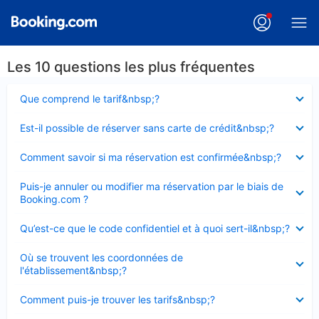
Les 10 questions les plus fréquentes
Élément
Que comprend le tarif&nbsp;?
fermé
Élément
Est-il possible de réserver sans carte de crédit&nbsp;?
fermé
Élément
Comment savoir si ma réservation est confirmée&nbsp;?
fermé
Élément
Puis-je annuler ou modifier ma réservation par le biais de
fermé
Booking.com ?
Élément
Qu’est-ce que le code confidentiel et à quoi sert-il&nbsp;?
fermé
Élément
Où se trouvent les coordonnées de
fermé
l'établissement&nbsp;?
Élément
Comment puis-je trouver les tarifs&nbsp;?
fermé