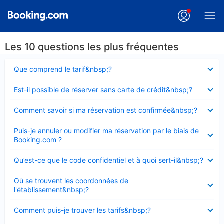
Les 10 questions les plus fréquentes
Élément
Que comprend le tarif&nbsp;?
fermé
Élément
Est-il possible de réserver sans carte de crédit&nbsp;?
fermé
Élément
Comment savoir si ma réservation est confirmée&nbsp;?
fermé
Élément
Puis-je annuler ou modifier ma réservation par le biais de
fermé
Booking.com ?
Élément
Qu’est-ce que le code confidentiel et à quoi sert-il&nbsp;?
fermé
Élément
Où se trouvent les coordonnées de
fermé
l'établissement&nbsp;?
Élément
Comment puis-je trouver les tarifs&nbsp;?
fermé