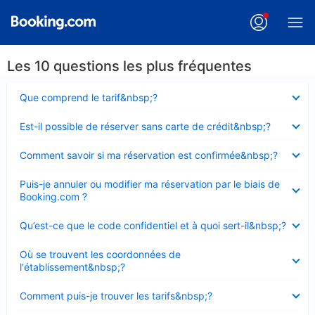
Les 10 questions les plus fréquentes
Élément
Que comprend le tarif&nbsp;?
fermé
Élément
Est-il possible de réserver sans carte de crédit&nbsp;?
fermé
Élément
Comment savoir si ma réservation est confirmée&nbsp;?
fermé
Élément
Puis-je annuler ou modifier ma réservation par le biais de
fermé
Booking.com ?
Élément
Qu’est-ce que le code confidentiel et à quoi sert-il&nbsp;?
fermé
Élément
Où se trouvent les coordonnées de
fermé
l'établissement&nbsp;?
Élément
Comment puis-je trouver les tarifs&nbsp;?
fermé