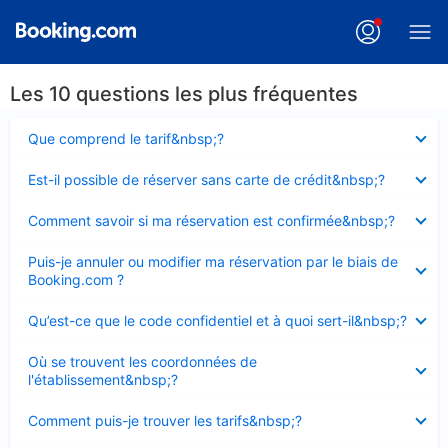
Les 10 questions les plus fréquentes
Élément
Que comprend le tarif&nbsp;?
fermé
Élément
Est-il possible de réserver sans carte de crédit&nbsp;?
fermé
Élément
Comment savoir si ma réservation est confirmée&nbsp;?
fermé
Élément
Puis-je annuler ou modifier ma réservation par le biais de
fermé
Booking.com ?
Élément
Qu’est-ce que le code confidentiel et à quoi sert-il&nbsp;?
fermé
Élément
Où se trouvent les coordonnées de
fermé
l'établissement&nbsp;?
Élément
Comment puis-je trouver les tarifs&nbsp;?
fermé