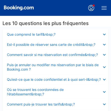
Les 10 questions les plus fréquentes
Élément
Que comprend le tarif&nbsp;?
fermé
Élément
Est-il possible de réserver sans carte de crédit&nbsp;?
fermé
Élément
Comment savoir si ma réservation est confirmée&nbsp;?
fermé
Élément
Puis-je annuler ou modifier ma réservation par le biais de
fermé
Booking.com ?
Élément
Qu’est-ce que le code confidentiel et à quoi sert-il&nbsp;?
fermé
Élément
Où se trouvent les coordonnées de
fermé
l'établissement&nbsp;?
Élément
Comment puis-je trouver les tarifs&nbsp;?
fermé