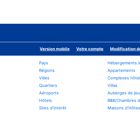
Version mobile
Votre compte
Modification d
Pays
Hébergements i
Régions
Appartements
Villes
Complexes hôtel
Quartiers
Villas
Aéroports
Auberges de je
Hôtels
B&B/Chambres d
Sites d'intérêt
Maisons d'Hôte