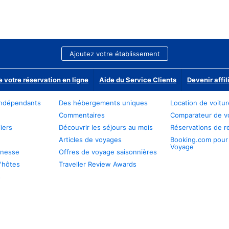
Ajoutez votre établissement
e votre réservation en ligne
Aide du Service Clients
Devenir affil
ndépendants
Des hébergements uniques
Location de voitu
Commentaires
Comparateur de v
iers
Découvrir les séjours au mois
Réservations de r
Articles de voyages
Booking.com pour
Voyage
unesse
Offres de voyage saisonnières
'hôtes
Traveller Review Awards
s