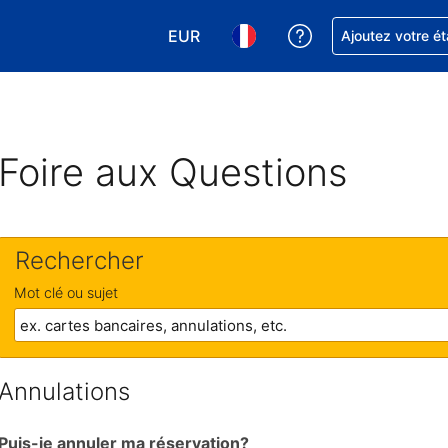
EUR
Obtenez de l'aide
Ajoutez votre é
Choisissez votre devise. Votre devise
Choisissez votre langue. Votr
Foire aux Questions
Rechercher
Mot clé ou sujet
Annulations
Puis-je annuler ma réservation?