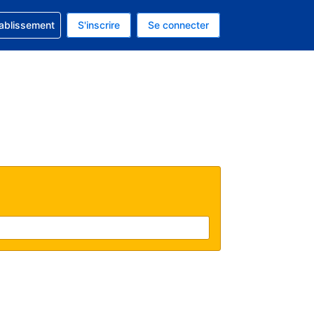
 concernant votre réservation
tablissement
S'inscrire
Se connecter
 actuelle est celle-ci : EUR.
e langue actuelle est celle-ci : Français.