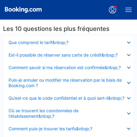
Les 10 questions les plus fréquentes
Élément
Que comprend le tarif&nbsp;?
fermé
Élément
Est-il possible de réserver sans carte de crédit&nbsp;?
fermé
Élément
Comment savoir si ma réservation est confirmée&nbsp;?
fermé
Élément
Puis-je annuler ou modifier ma réservation par le biais de
fermé
Booking.com ?
Élément
Qu’est-ce que le code confidentiel et à quoi sert-il&nbsp;?
fermé
Élément
Où se trouvent les coordonnées de
fermé
l'établissement&nbsp;?
Élément
Comment puis-je trouver les tarifs&nbsp;?
fermé