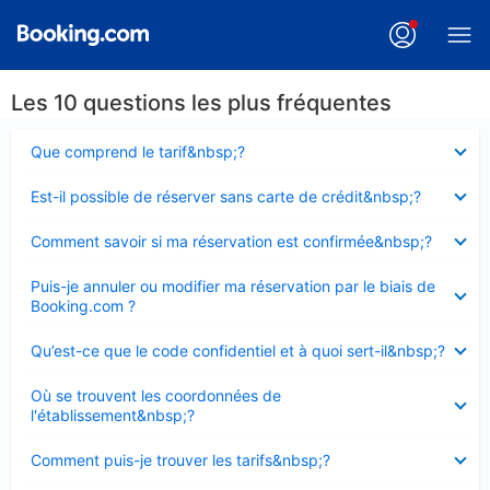
Les 10 questions les plus fréquentes
Élément
Que comprend le tarif&nbsp;?
fermé
Élément
Est-il possible de réserver sans carte de crédit&nbsp;?
fermé
Élément
Comment savoir si ma réservation est confirmée&nbsp;?
fermé
Élément
Puis-je annuler ou modifier ma réservation par le biais de
fermé
Booking.com ?
Élément
Qu’est-ce que le code confidentiel et à quoi sert-il&nbsp;?
fermé
Élément
Où se trouvent les coordonnées de
fermé
l'établissement&nbsp;?
Élément
Comment puis-je trouver les tarifs&nbsp;?
fermé