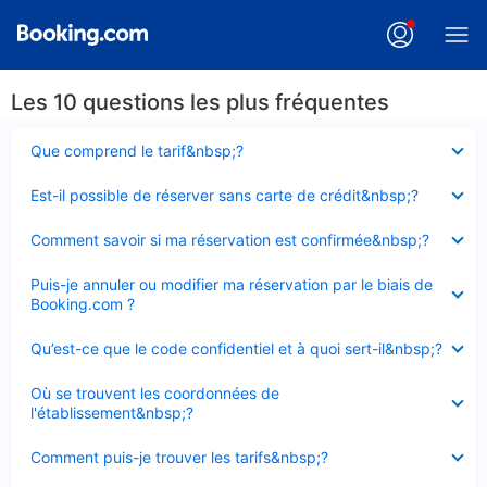
Les 10 questions les plus fréquentes
Élément
Que comprend le tarif&nbsp;?
fermé
Élément
Est-il possible de réserver sans carte de crédit&nbsp;?
fermé
Élément
Comment savoir si ma réservation est confirmée&nbsp;?
fermé
Élément
Puis-je annuler ou modifier ma réservation par le biais de
fermé
Booking.com ?
Élément
Qu’est-ce que le code confidentiel et à quoi sert-il&nbsp;?
fermé
Élément
Où se trouvent les coordonnées de
fermé
l'établissement&nbsp;?
Élément
Comment puis-je trouver les tarifs&nbsp;?
fermé