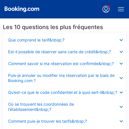
Les 10 questions les plus fréquentes
Élément
Que comprend le tarif&nbsp;?
fermé
Élément
Est-il possible de réserver sans carte de crédit&nbsp;?
fermé
Élément
Comment savoir si ma réservation est confirmée&nbsp;?
fermé
Élément
Puis-je annuler ou modifier ma réservation par le biais de
fermé
Booking.com ?
Élément
Qu’est-ce que le code confidentiel et à quoi sert-il&nbsp;?
fermé
Élément
Où se trouvent les coordonnées de
fermé
l'établissement&nbsp;?
Élément
Comment puis-je trouver les tarifs&nbsp;?
fermé