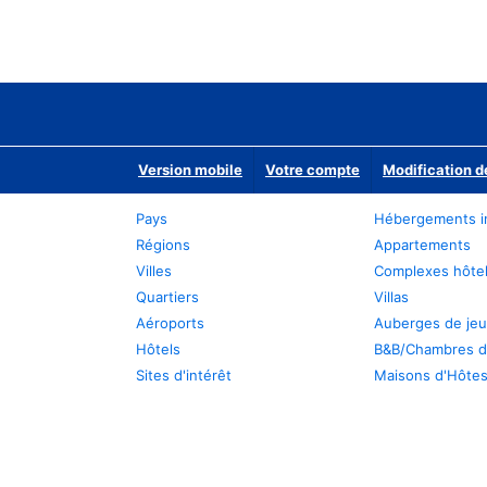
Version mobile
Votre compte
Modification d
Pays
Hébergements i
Régions
Appartements
Villes
Complexes hôtel
Quartiers
Villas
Aéroports
Auberges de je
Hôtels
B&B/Chambres d
Sites d'intérêt
Maisons d'Hôte