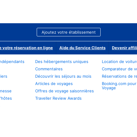
Ajoutez votre établissement
e votre réservation en ligne
Aide du Service Clients
Devenir affil
ndépendants
Des hébergements uniques
Location de voitu
Commentaires
Comparateur de v
iers
Découvrir les séjours au mois
Réservations de r
Articles de voyages
Booking.com pour
Voyage
unesse
Offres de voyage saisonnières
'hôtes
Traveller Review Awards
s