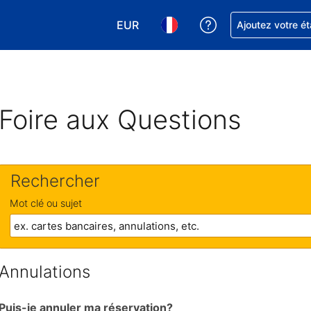
EUR
Obtenez de l'aide
Ajoutez votre é
Choisissez votre devise. Votre devise
Choisissez votre langue. Votr
Foire aux Questions
Rechercher
Mot clé ou sujet
Annulations
Puis-je annuler ma réservation?