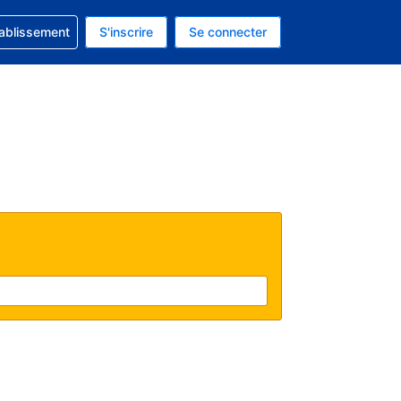
 concernant votre réservation
tablissement
S'inscrire
Se connecter
 actuelle est celle-ci : EUR.
e langue actuelle est celle-ci : Français.