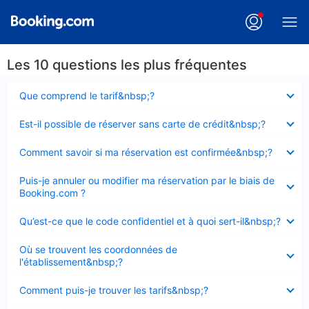
Les 10 questions les plus fréquentes
Élément
Que comprend le tarif&nbsp;?
fermé
Élément
Est-il possible de réserver sans carte de crédit&nbsp;?
fermé
Élément
Comment savoir si ma réservation est confirmée&nbsp;?
fermé
Élément
Puis-je annuler ou modifier ma réservation par le biais de
fermé
Booking.com ?
Élément
Qu’est-ce que le code confidentiel et à quoi sert-il&nbsp;?
fermé
Élément
Où se trouvent les coordonnées de
fermé
l'établissement&nbsp;?
Élément
Comment puis-je trouver les tarifs&nbsp;?
fermé