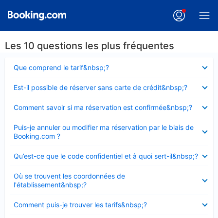
Les 10 questions les plus fréquentes
Élément
Que comprend le tarif&nbsp;?
fermé
Élément
Est-il possible de réserver sans carte de crédit&nbsp;?
fermé
Élément
Comment savoir si ma réservation est confirmée&nbsp;?
fermé
Élément
Puis-je annuler ou modifier ma réservation par le biais de
fermé
Booking.com ?
Élément
Qu’est-ce que le code confidentiel et à quoi sert-il&nbsp;?
fermé
Élément
Où se trouvent les coordonnées de
fermé
l'établissement&nbsp;?
Élément
Comment puis-je trouver les tarifs&nbsp;?
fermé