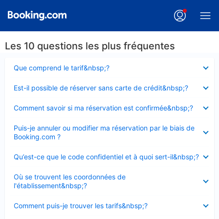
Les 10 questions les plus fréquentes
Élément
Que comprend le tarif&nbsp;?
fermé
Élément
Est-il possible de réserver sans carte de crédit&nbsp;?
fermé
Élément
Comment savoir si ma réservation est confirmée&nbsp;?
fermé
Élément
Puis-je annuler ou modifier ma réservation par le biais de
fermé
Booking.com ?
Élément
Qu’est-ce que le code confidentiel et à quoi sert-il&nbsp;?
fermé
Élément
Où se trouvent les coordonnées de
fermé
l'établissement&nbsp;?
Élément
Comment puis-je trouver les tarifs&nbsp;?
fermé