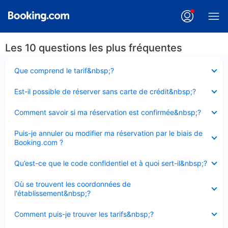
Les 10 questions les plus fréquentes
Élément
Que comprend le tarif&nbsp;?
fermé
Élément
Est-il possible de réserver sans carte de crédit&nbsp;?
fermé
Élément
Comment savoir si ma réservation est confirmée&nbsp;?
fermé
Élément
Puis-je annuler ou modifier ma réservation par le biais de
fermé
Booking.com ?
Élément
Qu’est-ce que le code confidentiel et à quoi sert-il&nbsp;?
fermé
Élément
Où se trouvent les coordonnées de
fermé
l'établissement&nbsp;?
Élément
Comment puis-je trouver les tarifs&nbsp;?
fermé