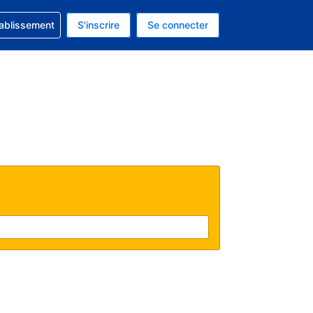
 concernant votre réservation
tablissement
S'inscrire
Se connecter
 actuelle est celle-ci : EUR.
e langue actuelle est celle-ci : Français.