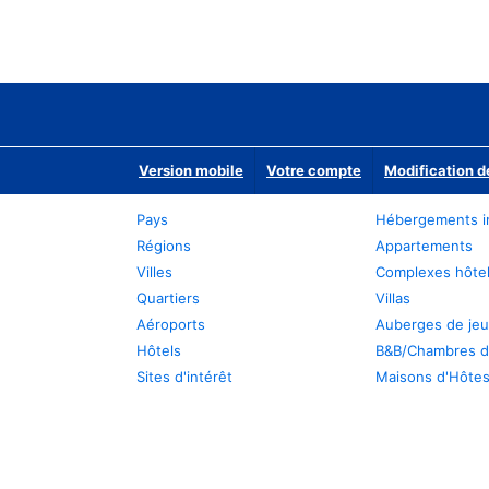
Version mobile
Votre compte
Modification d
Pays
Hébergements i
Régions
Appartements
Villes
Complexes hôtel
Quartiers
Villas
Aéroports
Auberges de je
Hôtels
B&B/Chambres d
Sites d'intérêt
Maisons d'Hôte