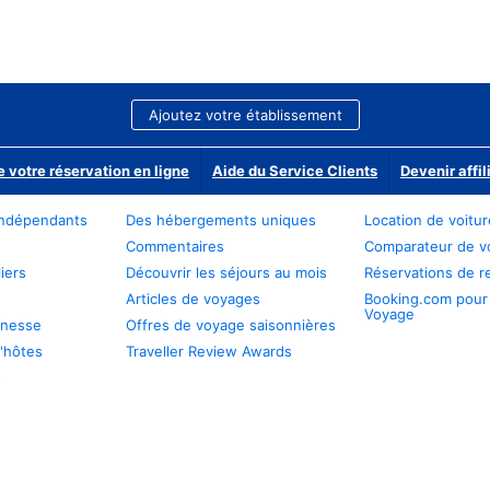
Ajoutez votre établissement
e votre réservation en ligne
Aide du Service Clients
Devenir affil
ndépendants
Des hébergements uniques
Location de voitu
Commentaires
Comparateur de v
iers
Découvrir les séjours au mois
Réservations de r
Articles de voyages
Booking.com pour
Voyage
unesse
Offres de voyage saisonnières
'hôtes
Traveller Review Awards
s