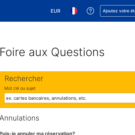
EUR
Obtenez de l'aide
Ajoutez votre é
Choisissez votre devise. Votre devise
Choisissez votre langue. Votr
Foire aux Questions
Rechercher
Mot clé ou sujet
Annulations
Puis-je annuler ma réservation?