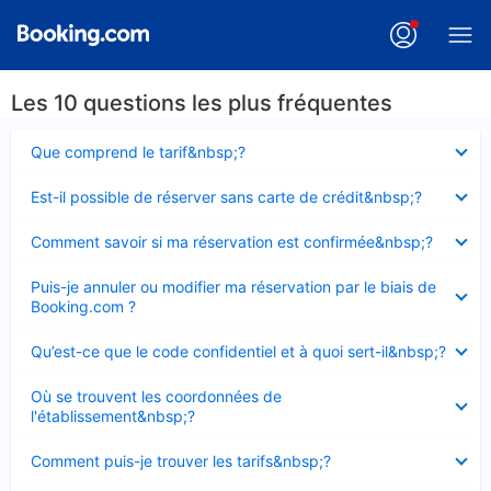
Les 10 questions les plus fréquentes
Élément
Que comprend le tarif&nbsp;?
fermé
Élément
Est-il possible de réserver sans carte de crédit&nbsp;?
fermé
Élément
Comment savoir si ma réservation est confirmée&nbsp;?
fermé
Élément
Puis-je annuler ou modifier ma réservation par le biais de
fermé
Booking.com ?
Élément
Qu’est-ce que le code confidentiel et à quoi sert-il&nbsp;?
fermé
Élément
Où se trouvent les coordonnées de
fermé
l'établissement&nbsp;?
Élément
Comment puis-je trouver les tarifs&nbsp;?
fermé