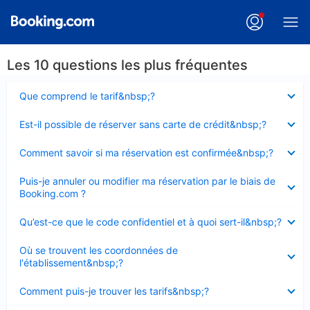
Les 10 questions les plus fréquentes
Élément
Que comprend le tarif&nbsp;?
fermé
Élément
Est-il possible de réserver sans carte de crédit&nbsp;?
fermé
Élément
Comment savoir si ma réservation est confirmée&nbsp;?
fermé
Élément
Puis-je annuler ou modifier ma réservation par le biais de
fermé
Booking.com ?
Élément
Qu’est-ce que le code confidentiel et à quoi sert-il&nbsp;?
fermé
Élément
Où se trouvent les coordonnées de
fermé
l'établissement&nbsp;?
Élément
Comment puis-je trouver les tarifs&nbsp;?
fermé