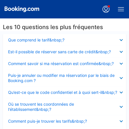
Les 10 questions les plus fréquentes
Élément
Que comprend le tarif&nbsp;?
fermé
Élément
Est-il possible de réserver sans carte de crédit&nbsp;?
fermé
Élément
Comment savoir si ma réservation est confirmée&nbsp;?
fermé
Élément
Puis-je annuler ou modifier ma réservation par le biais de
fermé
Booking.com ?
Élément
Qu’est-ce que le code confidentiel et à quoi sert-il&nbsp;?
fermé
Élément
Où se trouvent les coordonnées de
fermé
l'établissement&nbsp;?
Élément
Comment puis-je trouver les tarifs&nbsp;?
fermé