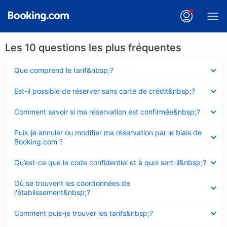
Les 10 questions les plus fréquentes
Élément
Que comprend le tarif&nbsp;?
fermé
Élément
Est-il possible de réserver sans carte de crédit&nbsp;?
fermé
Élément
Comment savoir si ma réservation est confirmée&nbsp;?
fermé
Élément
Puis-je annuler ou modifier ma réservation par le biais de
fermé
Booking.com ?
Élément
Qu’est-ce que le code confidentiel et à quoi sert-il&nbsp;?
fermé
Élément
Où se trouvent les coordonnées de
fermé
l'établissement&nbsp;?
Élément
Comment puis-je trouver les tarifs&nbsp;?
fermé