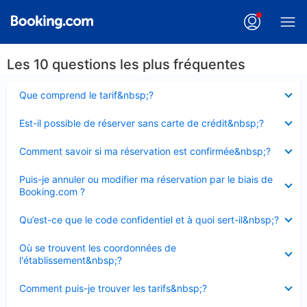
Les 10 questions les plus fréquentes
Élément
Que comprend le tarif&nbsp;?
fermé
Élément
Est-il possible de réserver sans carte de crédit&nbsp;?
fermé
Élément
Comment savoir si ma réservation est confirmée&nbsp;?
fermé
Élément
Puis-je annuler ou modifier ma réservation par le biais de
fermé
Booking.com ?
Élément
Qu’est-ce que le code confidentiel et à quoi sert-il&nbsp;?
fermé
Élément
Où se trouvent les coordonnées de
fermé
l'établissement&nbsp;?
Élément
Comment puis-je trouver les tarifs&nbsp;?
fermé