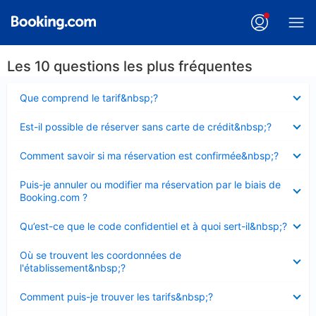
Les 10 questions les plus fréquentes
Élément
Que comprend le tarif&nbsp;?
fermé
Élément
Est-il possible de réserver sans carte de crédit&nbsp;?
fermé
Élément
Comment savoir si ma réservation est confirmée&nbsp;?
fermé
Élément
Puis-je annuler ou modifier ma réservation par le biais de
fermé
Booking.com ?
Élément
Qu’est-ce que le code confidentiel et à quoi sert-il&nbsp;?
fermé
Élément
Où se trouvent les coordonnées de
fermé
l'établissement&nbsp;?
Élément
Comment puis-je trouver les tarifs&nbsp;?
fermé