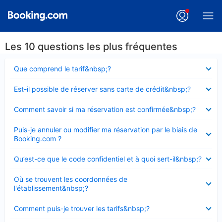
Les 10 questions les plus fréquentes
Élément
Que comprend le tarif&nbsp;?
fermé
Élément
Est-il possible de réserver sans carte de crédit&nbsp;?
fermé
Élément
Comment savoir si ma réservation est confirmée&nbsp;?
fermé
Élément
Puis-je annuler ou modifier ma réservation par le biais de
fermé
Booking.com ?
Élément
Qu’est-ce que le code confidentiel et à quoi sert-il&nbsp;?
fermé
Élément
Où se trouvent les coordonnées de
fermé
l'établissement&nbsp;?
Élément
Comment puis-je trouver les tarifs&nbsp;?
fermé