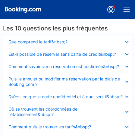
Les 10 questions les plus fréquentes
Élément
Que comprend le tarif&nbsp;?
fermé
Élément
Est-il possible de réserver sans carte de crédit&nbsp;?
fermé
Élément
Comment savoir si ma réservation est confirmée&nbsp;?
fermé
Élément
Puis-je annuler ou modifier ma réservation par le biais de
fermé
Booking.com ?
Élément
Qu’est-ce que le code confidentiel et à quoi sert-il&nbsp;?
fermé
Élément
Où se trouvent les coordonnées de
fermé
l'établissement&nbsp;?
Élément
Comment puis-je trouver les tarifs&nbsp;?
fermé