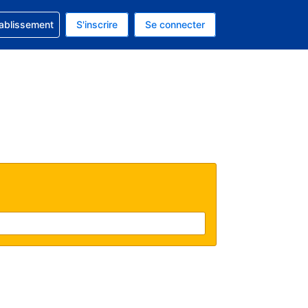
 concernant votre réservation
tablissement
S'inscrire
Se connecter
 actuelle est celle-ci : EUR.
e langue actuelle est celle-ci : Français.