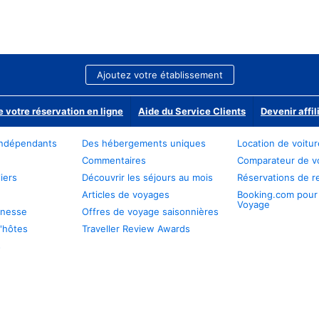
Ajoutez votre établissement
e votre réservation en ligne
Aide du Service Clients
Devenir affil
ndépendants
Des hébergements uniques
Location de voitu
Commentaires
Comparateur de v
iers
Découvrir les séjours au mois
Réservations de r
Articles de voyages
Booking.com pour
Voyage
unesse
Offres de voyage saisonnières
'hôtes
Traveller Review Awards
s