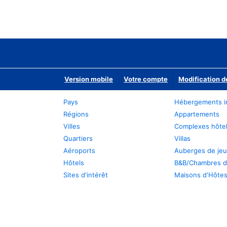
Version mobile
Votre compte
Modification d
Pays
Hébergements i
Régions
Appartements
Villes
Complexes hôtel
Quartiers
Villas
Aéroports
Auberges de je
Hôtels
B&B/Chambres d
Sites d'intérêt
Maisons d'Hôte