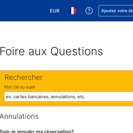
EUR
Obtenez de l'aide
Ajoutez votre é
Choisissez votre devise. Votre devise
Choisissez votre langue. Votr
Foire aux Questions
Rechercher
Mot clé ou sujet
Annulations
Puis-je annuler ma réservation?