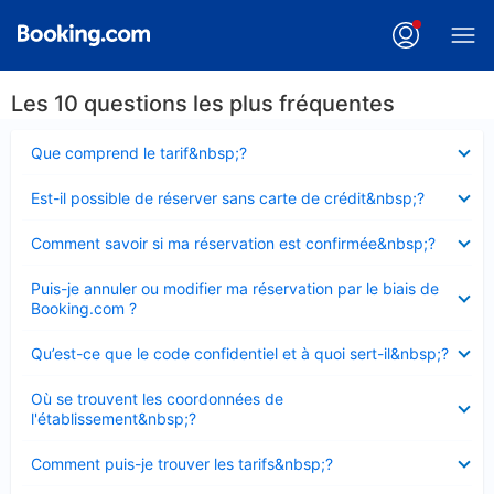
Les 10 questions les plus fréquentes
Élément
Que comprend le tarif&nbsp;?
fermé
Élément
Est-il possible de réserver sans carte de crédit&nbsp;?
fermé
Élément
Comment savoir si ma réservation est confirmée&nbsp;?
fermé
Élément
Puis-je annuler ou modifier ma réservation par le biais de
fermé
Booking.com ?
Élément
Qu’est-ce que le code confidentiel et à quoi sert-il&nbsp;?
fermé
Élément
Où se trouvent les coordonnées de
fermé
l'établissement&nbsp;?
Élément
Comment puis-je trouver les tarifs&nbsp;?
fermé