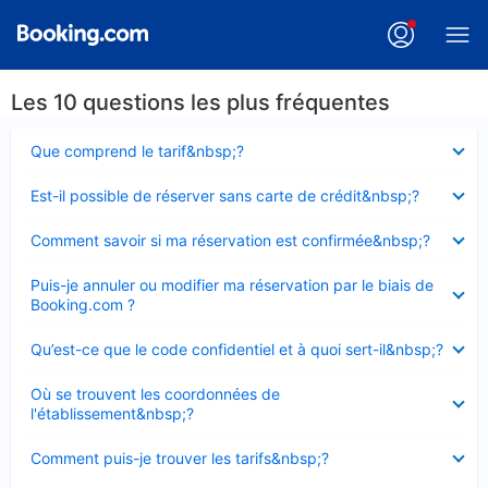
Les 10 questions les plus fréquentes
Élément
Que comprend le tarif&nbsp;?
fermé
Élément
Est-il possible de réserver sans carte de crédit&nbsp;?
fermé
Élément
Comment savoir si ma réservation est confirmée&nbsp;?
fermé
Élément
Puis-je annuler ou modifier ma réservation par le biais de
fermé
Booking.com ?
Élément
Qu’est-ce que le code confidentiel et à quoi sert-il&nbsp;?
fermé
Élément
Où se trouvent les coordonnées de
fermé
l'établissement&nbsp;?
Élément
Comment puis-je trouver les tarifs&nbsp;?
fermé