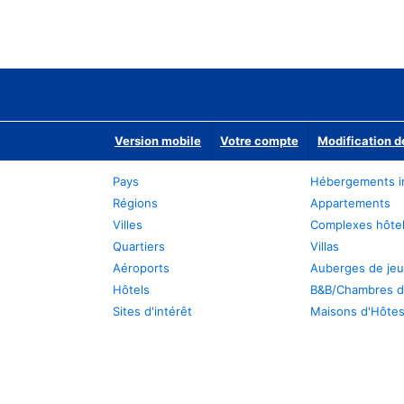
Version mobile
Votre compte
Modification d
Pays
Hébergements i
Régions
Appartements
Villes
Complexes hôtel
Quartiers
Villas
Aéroports
Auberges de je
Hôtels
B&B/Chambres d
Sites d'intérêt
Maisons d'Hôte