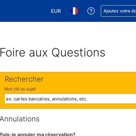
EUR
Obtenez de l'aide
Ajoutez votre é
Choisissez votre devise. Votre devise
Choisissez votre langue. Votr
Foire aux Questions
Rechercher
Mot clé ou sujet
Annulations
Puis-je annuler ma réservation?