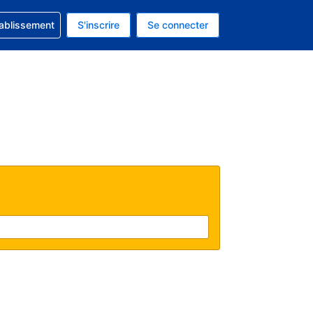
 concernant votre réservation
tablissement
S'inscrire
Se connecter
 actuelle est celle-ci : EUR.
e langue actuelle est celle-ci : Français.