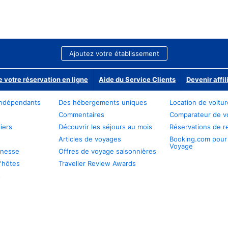
Ajoutez votre établissement
e votre réservation en ligne
Aide du Service Clients
Devenir affil
ndépendants
Des hébergements uniques
Location de voitu
Commentaires
Comparateur de v
iers
Découvrir les séjours au mois
Réservations de r
Articles de voyages
Booking.com pour
Voyage
unesse
Offres de voyage saisonnières
'hôtes
Traveller Review Awards
s