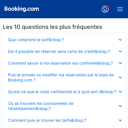
Les 10 questions les plus fréquentes
Élément
Que comprend le tarif&nbsp;?
fermé
Élément
Est-il possible de réserver sans carte de crédit&nbsp;?
fermé
Élément
Comment savoir si ma réservation est confirmée&nbsp;?
fermé
Élément
Puis-je annuler ou modifier ma réservation par le biais de
fermé
Booking.com ?
Élément
Qu’est-ce que le code confidentiel et à quoi sert-il&nbsp;?
fermé
Élément
Où se trouvent les coordonnées de
fermé
l'établissement&nbsp;?
Élément
Comment puis-je trouver les tarifs&nbsp;?
fermé