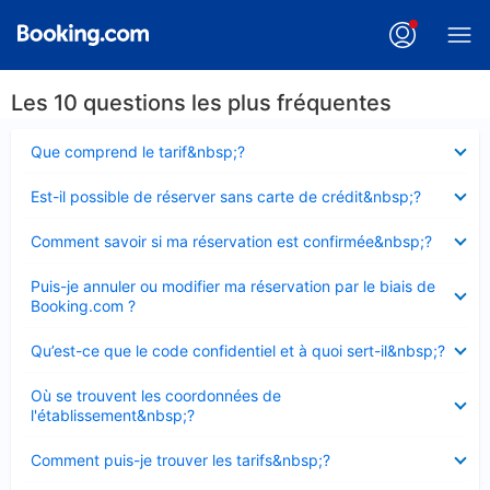
Les 10 questions les plus fréquentes
Élément
Que comprend le tarif&nbsp;?
fermé
Élément
Est-il possible de réserver sans carte de crédit&nbsp;?
fermé
Élément
Comment savoir si ma réservation est confirmée&nbsp;?
fermé
Élément
Puis-je annuler ou modifier ma réservation par le biais de
fermé
Booking.com ?
Élément
Qu’est-ce que le code confidentiel et à quoi sert-il&nbsp;?
fermé
Élément
Où se trouvent les coordonnées de
fermé
l'établissement&nbsp;?
Élément
Comment puis-je trouver les tarifs&nbsp;?
fermé