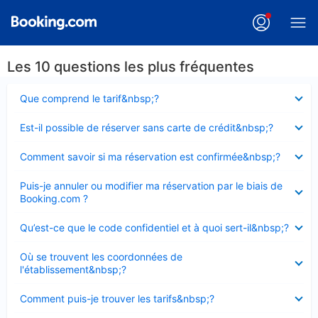
Les 10 questions les plus fréquentes
Élément
Que comprend le tarif&nbsp;?
fermé
Élément
Est-il possible de réserver sans carte de crédit&nbsp;?
fermé
Élément
Comment savoir si ma réservation est confirmée&nbsp;?
fermé
Élément
Puis-je annuler ou modifier ma réservation par le biais de
fermé
Booking.com ?
Élément
Qu’est-ce que le code confidentiel et à quoi sert-il&nbsp;?
fermé
Élément
Où se trouvent les coordonnées de
fermé
l'établissement&nbsp;?
Élément
Comment puis-je trouver les tarifs&nbsp;?
fermé