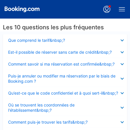
Les 10 questions les plus fréquentes
Élément
Que comprend le tarif&nbsp;?
fermé
Élément
Est-il possible de réserver sans carte de crédit&nbsp;?
fermé
Élément
Comment savoir si ma réservation est confirmée&nbsp;?
fermé
Élément
Puis-je annuler ou modifier ma réservation par le biais de
fermé
Booking.com ?
Élément
Qu’est-ce que le code confidentiel et à quoi sert-il&nbsp;?
fermé
Élément
Où se trouvent les coordonnées de
fermé
l'établissement&nbsp;?
Élément
Comment puis-je trouver les tarifs&nbsp;?
fermé