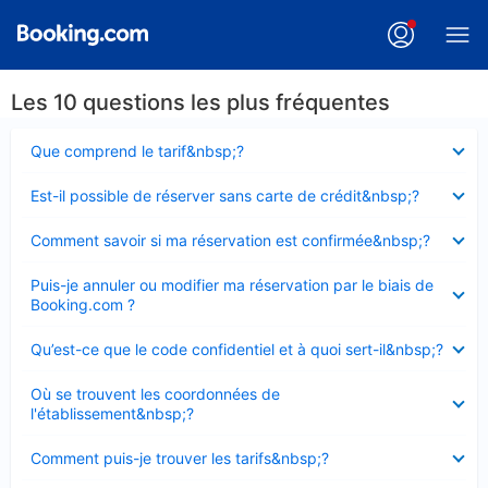
Les 10 questions les plus fréquentes
Élément
Que comprend le tarif&nbsp;?
fermé
Élément
Est-il possible de réserver sans carte de crédit&nbsp;?
fermé
Élément
Comment savoir si ma réservation est confirmée&nbsp;?
fermé
Élément
Puis-je annuler ou modifier ma réservation par le biais de
fermé
Booking.com ?
Élément
Qu’est-ce que le code confidentiel et à quoi sert-il&nbsp;?
fermé
Élément
Où se trouvent les coordonnées de
fermé
l'établissement&nbsp;?
Élément
Comment puis-je trouver les tarifs&nbsp;?
fermé