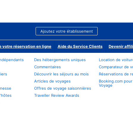
Ajoutez votre établissement
e votre réservation en ligne
Aide du Service Clients
Devenir affil
ndépendants
Des hébergements uniques
Location de voitu
Commentaires
Comparateur de v
iers
Découvrir les séjours au mois
Réservations de r
Articles de voyages
Booking.com pour
Voyage
unesse
Offres de voyage saisonnières
'hôtes
Traveller Review Awards
s