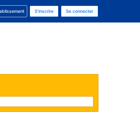
 concernant votre réservation
tablissement
S'inscrire
Se connecter
actuelle est celle-ci : Dollar américain.
e langue actuelle est celle-ci : Français.