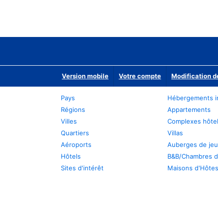
Version mobile
Votre compte
Modification d
Pays
Hébergements i
Régions
Appartements
Villes
Complexes hôtel
Quartiers
Villas
Aéroports
Auberges de je
Hôtels
B&B/Chambres d
Sites d'intérêt
Maisons d'Hôte