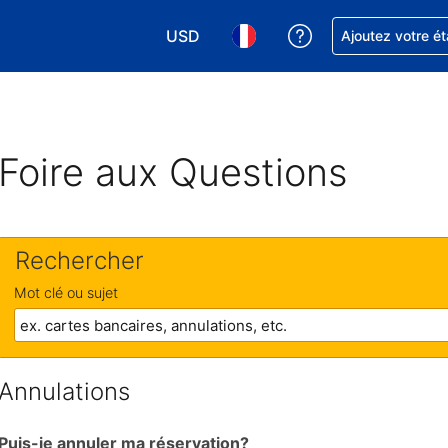
USD
Obtenez de l'aide
Ajoutez votre é
Choisissez votre devise. Votre devise 
Choisissez votre langue. Votr
Foire aux Questions
Rechercher
Mot clé ou sujet
Annulations
Puis-je annuler ma réservation?