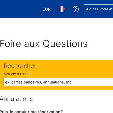
EUR
Obtenez de l'aide
Ajoutez votre é
Choisissez votre devise. Votre devise
Choisissez votre langue. Votr
Foire aux Questions
Rechercher
Mot clé ou sujet
Annulations
Puis-je annuler ma réservation?