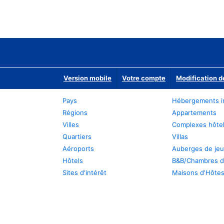
Version mobile
Votre compte
Modification d
Pays
Hébergements i
Régions
Appartements
Villes
Complexes hôtel
Quartiers
Villas
Aéroports
Auberges de je
Hôtels
B&B/Chambres d
Sites d'intérêt
Maisons d'Hôte