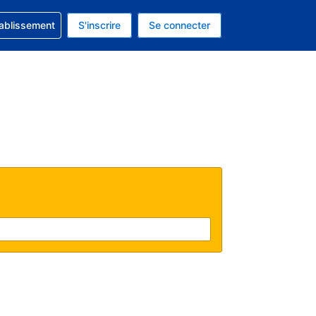
 concernant votre réservation
tablissement
S'inscrire
Se connecter
 actuelle est celle-ci : EUR.
e langue actuelle est celle-ci : Français.