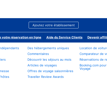
Ajoutez votre établissement
e votre réservation en ligne
Aide du Service Clients
Devenir affil
ndépendants
Des hébergements uniques
Location de voitu
Commentaires
Comparateur de v
iers
Découvrir les séjours au mois
Réservations de r
Articles de voyages
Booking.com pour
Voyage
unesse
Offres de voyage saisonnières
'hôtes
Traveller Review Awards
s