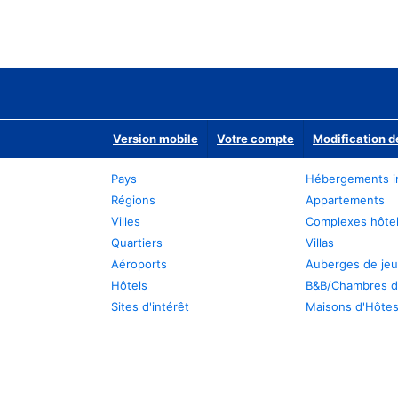
Version mobile
Votre compte
Modification d
Pays
Hébergements i
Régions
Appartements
Villes
Complexes hôtel
Quartiers
Villas
Aéroports
Auberges de je
Hôtels
B&B/Chambres d
Sites d'intérêt
Maisons d'Hôte