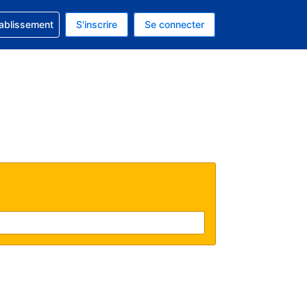
 concernant votre réservation
tablissement
S'inscrire
Se connecter
actuelle est celle-ci : Dollar américain.
e langue actuelle est celle-ci : Français.