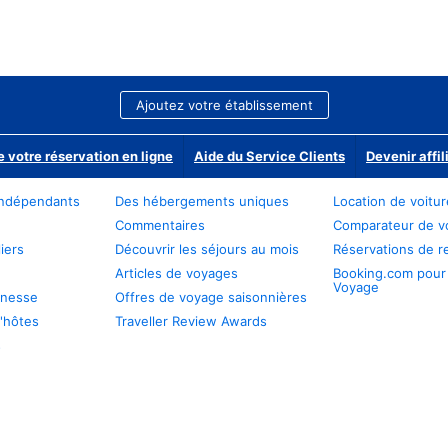
Ajoutez votre établissement
e votre réservation en ligne
Aide du Service Clients
Devenir affil
ndépendants
Des hébergements uniques
Location de voitu
Commentaires
Comparateur de v
iers
Découvrir les séjours au mois
Réservations de r
Articles de voyages
Booking.com pour
Voyage
unesse
Offres de voyage saisonnières
'hôtes
Traveller Review Awards
s