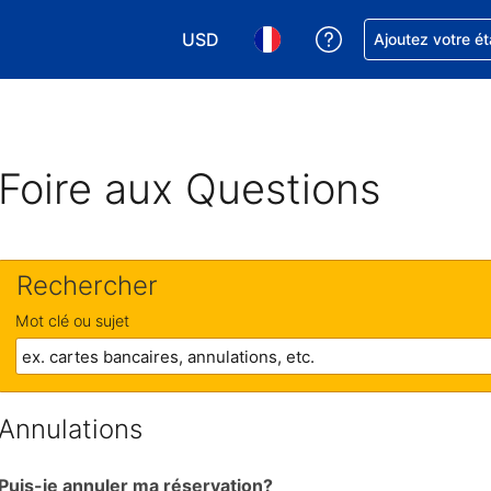
USD
Obtenez de l'aide
Ajoutez votre é
Choisissez votre devise. Votre devise 
Choisissez votre langue. Votr
Foire aux Questions
Rechercher
Mot clé ou sujet
Annulations
Puis-je annuler ma réservation?